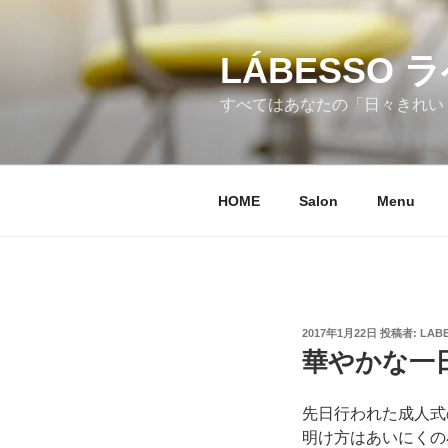
コ
ン
テ
LÁBESSO 
ン
すべてはあなたの「日々きれい！
ツ
へ
ス
キ
HOME
Salon
Menu
ッ
プ
投
2017年1月22日
投稿者:
LAB
稿
華やかな一
日:
先日行われた成人式
明け方はあいにくの