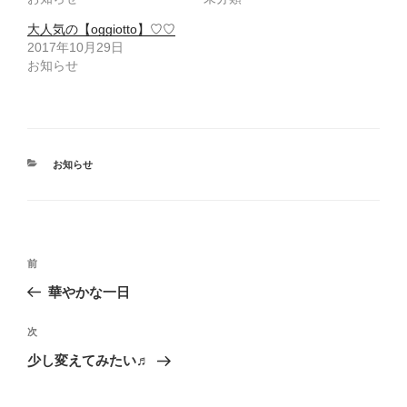
き
し
ま
い
大人気の【oggiotto】♡♡
す
ウ
)
ィ
2017年10月29日
ン
お知らせ
ド
ウ
で
開
き
ま
す
)
カ
お知らせ
テ
ゴ
リ
ー
投
前
前
稿
の
華やかな一日
ナ
投
ビ
稿
次
次
ゲ
の
少し変えてみたい♬
投
ー
稿
シ