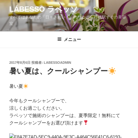
コ
LÁBESSO ラベッソ
ン
すべてはあなたの「日々きれい！」のために – 行橋駅すぐの美容
テ
室
ン
ツ
メニュー
へ
ス
キ
ッ
投
2017年8月6日
投稿者:
LABESSOADMIN
稿
暑い夏は、クールシャンプー
プ
日:
暑い夏
今年もクールシャンプーで、
涼しくお過ごしください。
ラベッソで施術のシャンプーは、夏季限定！無料にて
クールシャンプーをお選び頂けます