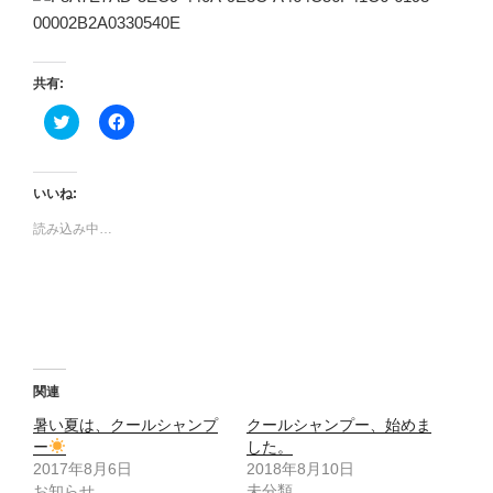
共有:
ク
F
リ
a
ッ
c
ク
e
し
b
て
o
いいね:
T
o
w
k
読み込み中…
i
で
t
共
t
有
e
す
r
る
で
に
共
は
有
ク
(
リ
新
ッ
し
ク
い
し
関連
ウ
て
ィ
く
暑い夏は、クールシャンプ
クールシャンプー、始めま
ン
だ
ー
ド
さ
した。
ウ
い
2017年8月6日
2018年8月10日
で
(
開
新
お知らせ
未分類