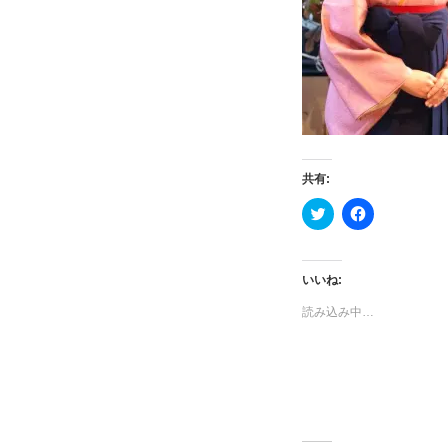
共有:
ク
F
リ
a
ッ
c
ク
e
し
b
て
o
いいね:
T
o
w
k
読み込み中…
i
で
t
共
t
有
e
す
r
る
で
に
共
は
有
ク
(
リ
新
ッ
し
ク