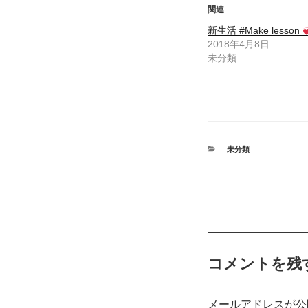
い
し
関連
ウ
て
ィ
く
新生活 #Make lesson
ン
だ
ド
さ
2018年4月8日
ウ
い
未分類
で
(
開
新
き
し
ま
い
す
ウ
)
ィ
ン
ド
ウ
で
開
カ
未分類
き
テ
ま
ゴ
す
リ
)
ー
コメントを残
メールアドレスが公