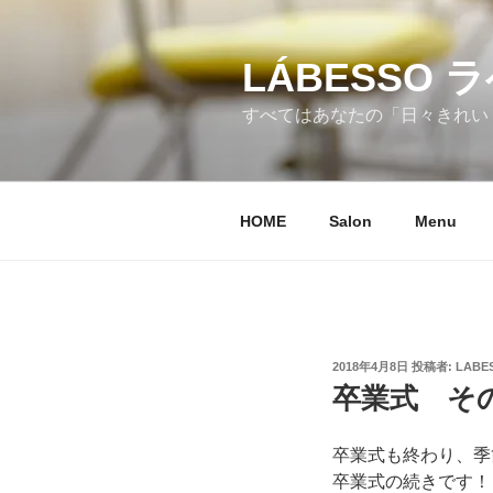
コ
ン
テ
LÁBESSO 
ン
すべてはあなたの「日々きれい！
ツ
へ
ス
キ
HOME
Salon
Menu
ッ
プ
投
2018年4月8日
投稿者:
LABE
稿
卒業式 そ
日:
卒業式も終わり、季
卒業式の続きです！