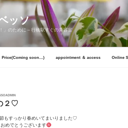
ラベッソ
」のために – 行橋駅すぐの美容室
Price(Coming soon…)
appointment ＆ access
Online 
SSOADMIN
の２♡
節もすっかり春めいてまいりました♡
 おめでとうございます